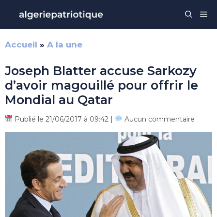
Aller
Me
au
contenu
Accueil
»
A la une
Joseph Blatter accuse Sarkozy
d’avoir magouillé pour offrir le
Mondial au Qatar
Publié le 21/06/2017 à 09:42 |
Aucun commentaire