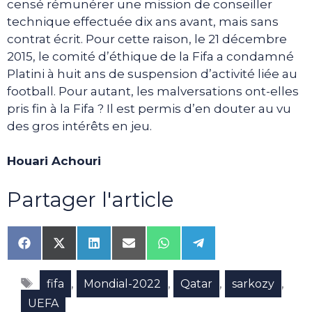
censé rémunérer une mission de conseiller
technique effectuée dix ans avant, mais sans
contrat écrit. Pour cette raison, le 21 décembre
2015, le comité d’éthique de la Fifa a condamné
Platini à huit ans de suspension d’activité liée au
football. Pour autant, les malversations ont-elles
pris fin à la Fifa ? Il est permis d’en douter au vu
des gros intérêts en jeu.
Houari Achouri
Partager l'article
Share
Share
Share
Share
Share
Share
on
on
on
on
on
on
Facebook
X
LinkedIn
Email
WhatsApp
Telegram
Étiquettes
(Twitter)
,
,
,
,
fifa
Mondial-2022
Qatar
sarkozy
UEFA