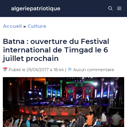
Aller
Me
au
contenu
Accueil
»
Culture
Batna : ouverture du Festival
international de Timgad le 6
juillet prochain
Publié le 29/06/2017 à 18:44 |
Aucun commentaire