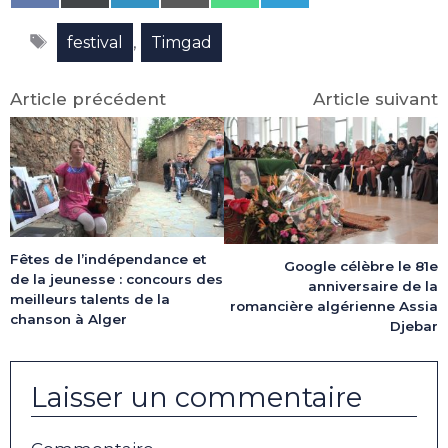
on
on
on
on
on
on
Facebook
X
LinkedIn
Email
WhatsApp
Telegram
Étiquettes
(Twitter)
,
festival
Timgad
Article précédent
Article suivant
Fêtes de l’indépendance et
Google célèbre le 81e
de la jeunesse : concours des
anniversaire de la
meilleurs talents de la
romancière algérienne Assia
chanson à Alger
Djebar
Laisser un commentaire