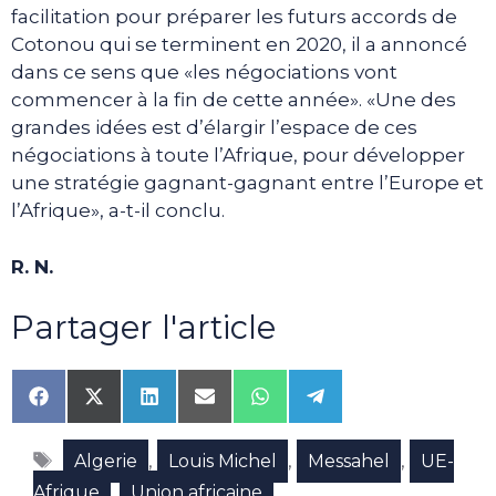
facilitation pour préparer les futurs accords de
Cotonou qui se terminent en 2020, il a annoncé
dans ce sens que «les négociations vont
commencer à la fin de cette année». «Une des
grandes idées est d’élargir l’espace de ces
négociations à toute l’Afrique, pour développer
une stratégie gagnant-gagnant entre l’Europe et
l’Afrique», a-t-il conclu.
R. N.
Partager l'article
Share
Share
Share
Share
Share
Share
on
on
on
on
on
on
Facebook
X
LinkedIn
Email
WhatsApp
Telegram
Étiquettes
(Twitter)
,
,
,
Algerie
Louis Michel
Messahel
UE-
,
Afrique
Union africaine