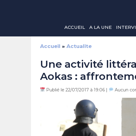
Aller
au
contenu
ACCUEIL
A LA UNE
INTERV
Accueil
»
Actualite
Une activité littér
Aokas : affrontem
Publié le 22/07/2017 à 19:06 |
Aucun co