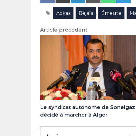
on
on
on
on
on
on
Facebook
X
LinkedIn
Email
WhatsAp
Tele
Étiquettes
Aokas
Béjaïa
Émeute
Ma
(Twitter)
,
,
,
Article précédent
Le syndicat autonome de Sonelgaz
décidé à marcher à Alger