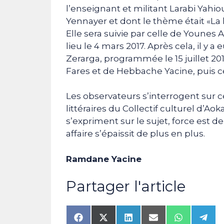
l’enseignant et militant Larabi Yahiou
Yennayer et dont le thème était «La l
Elle sera suivie par celle de Younes A
lieu le 4 mars 2017. Après cela, il y
Zerarga, programmée le 15 juillet 20
Fares et de Hebbache Yacine, puis ce
Les observateurs s’interrogent sur 
littéraires du Collectif culturel d’A
s’expriment sur le sujet, force est d
affaire s’épaissit de plus en plus.
Ramdane Yacine
Partager l'article
Share
Share
Share
Share
Share
Shar