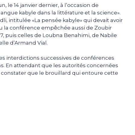
n, le 14 janvier dernier, à l’occasion de
angue kabyle dans la littérature et la science».
dli, intitulée «La pensée kabyle» qui devait avoir
 a eu la conférence empêchée aussi de Zoubir
17, puis celles de Loubna Benahimi, de Nabile
lle d’Armand Vial.
ces interdictions successives de conférences
okas. En attendant que les autorités concernées
e constater que le brouillard qui entoure cette
e