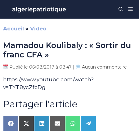
Aller
Me
au
contenu
Accueil
»
Video
Mamadou Koulibaly : « Sortir du
franc CFA »
Publié le 06/08/2017 à 08:47 |
Aucun commentaire
https://www.youtube.com/watch?
v=TYT8ycZfcDg
Partager l'article
Share
Share
Share
Share
Share
Share
on
on
on
on
on
on
Facebook
X
LinkedIn
Email
WhatsApp
Telegram