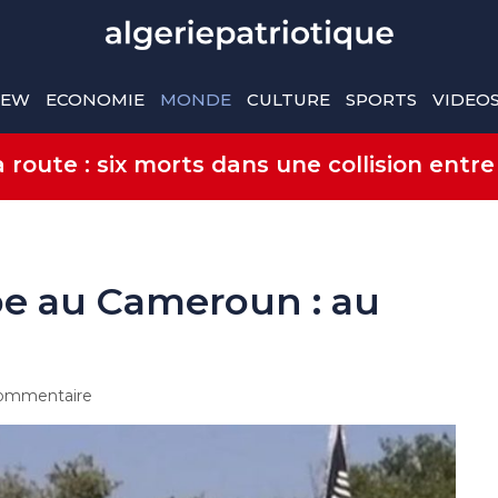
IEW
ECONOMIE
MONDE
CULTURE
SPORTS
VIDEO
route : six morts dans une collision entre
e au Cameroun : au
ommentaire