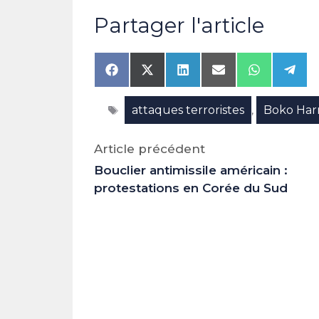
Partager l'article
Share
Share
Share
Share
Share
Shar
on
on
on
on
on
on
Facebook
X
LinkedIn
Email
WhatsAp
Tele
Étiquettes
attaques terroristes
Boko Har
(Twitter)
,
Article précédent
Bouclier antimissile américain :
protestations en Corée du Sud