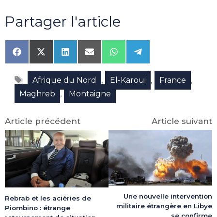
Partager l'article
Share
Share
Share
Share
Share
Share
on
on
on
on
on
on
Facebook
X
LinkedIn
Email
WhatsApp
Telegram
Étiquettes
(Twitter)
,
,
,
Afrique du Nord
El-Karoui
France
,
Maghreb
Montaigne
Article précédent
Article suivant
Une nouvelle intervention
Rebrab et les aciéries de
militaire étrangère en Libye
Piombino : étrange
se confirme