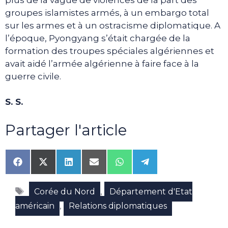
groupes islamistes armés, à un embargo total
sur les armes et à un ostracisme diplomatique. A
l’époque, Pyongyang s’était chargée de la
formation des troupes spéciales algériennes et
avait aidé l’armée algérienne à faire face à la
guerre civile.
S. S.
Partager l'article
Share
Share
Share
Share
Share
Share
on
on
on
on
on
on
Facebook
X
LinkedIn
Email
WhatsApp
Telegram
Étiquettes
(Twitter)
,
Corée du Nord
Département d'Etat
,
américain
Relations diplomatiques