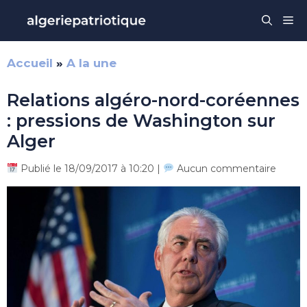
Aller
Me
au
contenu
Accueil
»
A la une
Relations algéro-nord-coréennes
: pressions de Washington sur
Alger
Publié le 18/09/2017 à 10:20 |
Aucun commentaire