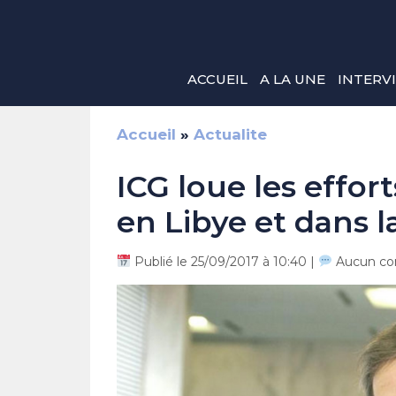
Aller
au
contenu
ACCUEIL
A LA UNE
INTERV
Accueil
»
Actualite
ICG loue les effort
en Libye et dans la
Publié le 25/09/2017 à 10:40 |
Aucun co