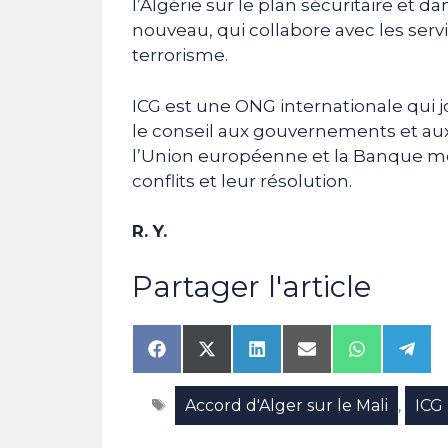
l’Algérie sur le plan sécuritaire et
nouveau, qui collabore avec les serv
terrorisme.
ICG est une ONG internationale qui j
le conseil aux gouvernements et aux 
l’Union européenne et la Banque mo
conflits et leur résolution.
R. Y.
Partager l'article
Share
Share
Share
Share
Share
Shar
on
on
on
on
on
on
Facebook
X
LinkedIn
Email
WhatsAp
Tele
Étiquettes
Accord d'Alger sur le Mali
ICG
(Twitter)
,