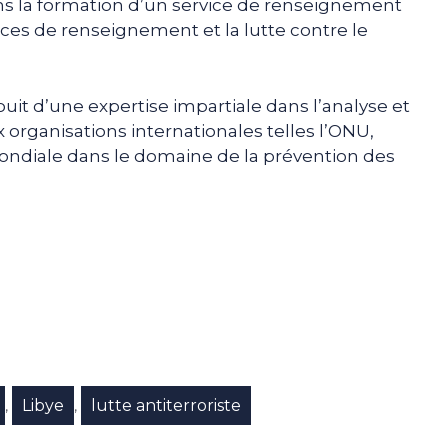
 dans la formation d’un service de renseignement
ices de renseignement et la lutte contre le
ouit d’une expertise impartiale dans l’analyse et
organisations internationales telles l’ONU,
ndiale dans le domaine de la prévention des
e
p
gram
Libye
lutte antiterroriste
,
,