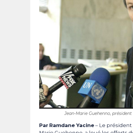
Jean-Marie Guehenno, président d
Par
Ramdane Yacine
– Le président 
Marie Guehenno, a loué les efforts de 