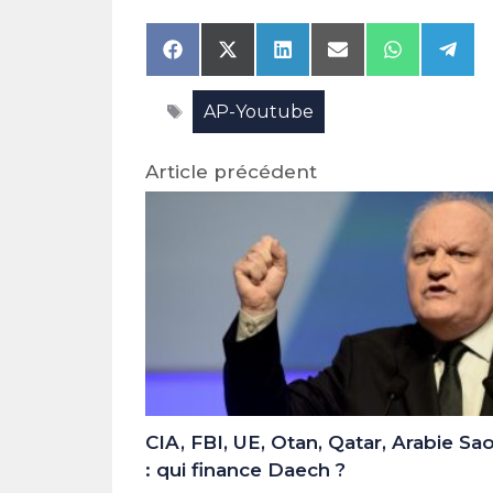
Share
Share
Share
Share
Share
Shar
on
on
on
on
on
on
Facebook
X
LinkedIn
Email
WhatsAp
Tele
Étiquettes
AP-Youtube
(Twitter)
Article précédent
CIA, FBI, UE, Otan, Qatar, Arabie Sa
: qui finance Daech ?