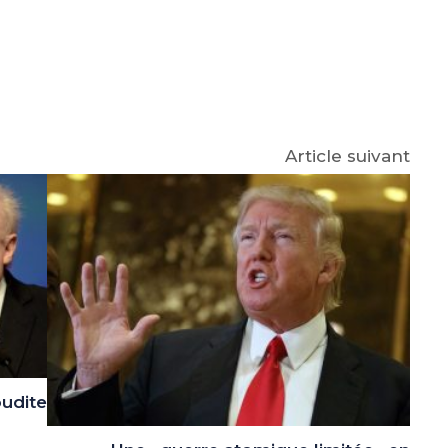
e
p
gram
Article suivant
oudite