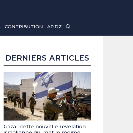
S
CONTRIBUTION
AP.DZ
DERNIERS ARTICLES
Gaza : cette nouvelle révélation
israélienne qui met le régime