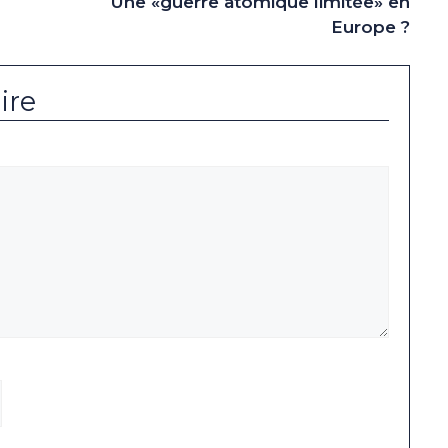
Une «guerre atomique limitée» en
Europe ?
ire