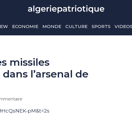
IEW
ECONOMIE
MONDE
CULTURE
SPORTS
VIDEO
s missiles
 dans l’arsenal de
mmentaire
=9HcQsNEK-pM&t=2s