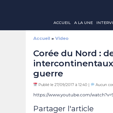
Aller
au
contenu
ACCUEIL
A LA UNE
INTERV
Accueil
»
Video
Corée du Nord : de
intercontinentaux
guerre
Publié le 27/09/2017 à 12:40 |
Aucun co
https://www.youtube.com/watch?v
Partager l'article