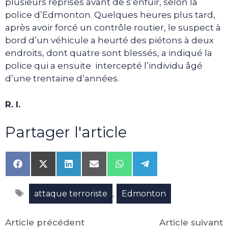
plusieurs reprises avant de s’enfuir, selon la
police d’Edmonton. Quelques heures plus tard,
après avoir forcé un contrôle routier, le suspect à
bord d’un véhicule a heurté des piétons à deux
endroits, dont quatre sont blessés, a indiqué la
police qui a ensuite intercepté l’individu âgé
d’une trentaine d’années.
R. I.
Partager l'article
Share
Share
Share
Share
Share
Share
on
on
on
on
on
on
Facebook
X
LinkedIn
Email
WhatsApp
Telegram
Étiquettes
(Twitter)
,
attaque terroriste
Edmonton
Article précédent
Article suivant