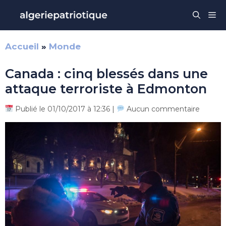
Aller
Me
au
contenu
Accueil
»
Monde
Canada : cinq blessés dans une
attaque terroriste à Edmonton
Publié le 01/10/2017 à 12:36 |
Aucun commentaire