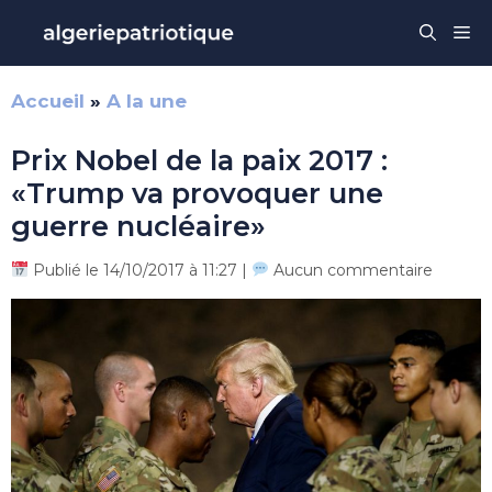
Aller
Me
au
contenu
Accueil
»
A la une
Prix Nobel de la paix 2017 :
«Trump va provoquer une
guerre nucléaire»
Publié le 14/10/2017 à 11:27 |
Aucun commentaire