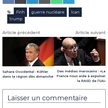
on
on
on
on
on
on
Facebook
X
LinkedIn
Email
WhatsApp
Telegram
Étiquettes
(Twitter)
,
,
,
Finh
guerre nucléaire
Ican
trump
Article précédent
Article suivant
Des médias marocains : «La
Sahara Occidental : Köhler
France nous aide à expulser
dans la région dès dimanche
la RASD de l’UA»
Laisser un commentaire