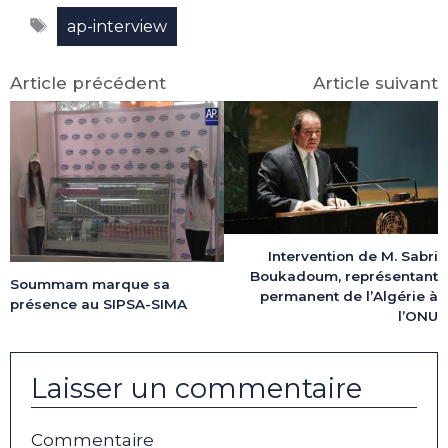
Facebook
X
LinkedIn
Email
WhatsApp
Telegram
Étiquettes
(Twitter)
ap-interview
Article précédent
Article suivant
Intervention de M. Sabri
Boukadoum, représentant
Soummam marque sa
permanent de l’Algérie à
présence au SIPSA-SIMA
l’ONU
Laisser un commentaire
Commentaire