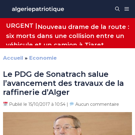
Aller
Me
au
contenu
URGENT |
Nouveau drame de la route :
six morts dans une collision entre un
véhicule et un camion à Tiaret
Accueil
»
Economie
Le PDG de Sonatrach salue
l’avancement des travaux de la
raffinerie d’Alger
Publié le 15/10/2017 à 10:54 |
Aucun commentaire