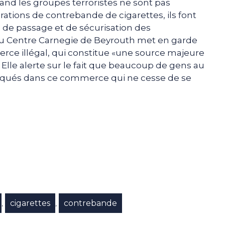
and les groupes terroristes ne sont pas
ations de contrebande de cigarettes, ils font
 de passage et de sécurisation des
u Centre Carnegie de Beyrouth met en garde
merce illégal, qui constitue «une source majeure
Elle alerte sur le fait que beaucoup de gens au
iqués dans ce commerce qui ne cesse de se
e
p
gram
cigarettes
contrebande
,
,