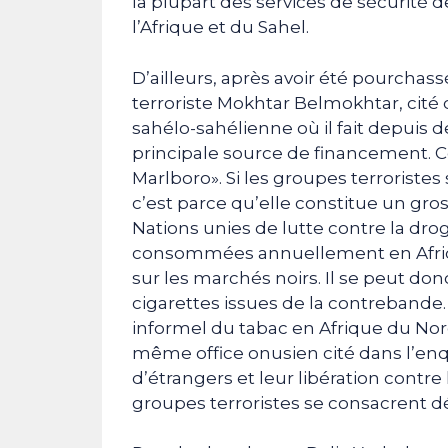
la plupart des services de sécurité d
l’Afrique et du Sahel.
D’ailleurs, après avoir été pourchassé
terroriste Mokhtar Belmokhtar, cité 
sahélo-sahélienne où il fait depuis 
principale source de financement. C
Marlboro». Si les groupes terroristes
c’est parce qu’elle constitue un gro
Nations unies de lutte contre la drog
consommées annuellement en Afriqu
sur les marchés noirs. Il se peut d
cigarettes issues de la contrebande.
informel du tabac en Afrique du Nord
même office onusien cité dans l’enqu
d’étrangers et leur libération contr
groupes terroristes se consacrent d