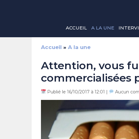
Aller
au
contenu
ACCUEIL
A LA UNE
INTERV
Accueil
»
A la une
Attention, vous f
commercialisées pa
Publié le 16/10/2017 à 12:01 |
Aucun com