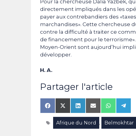
Pour la chercheuse Dalia Yazbek, qu
directement impliqués dans les opér
payer aux contrebandiers des «taxes
marchandises». Cette chercheuse d
contre la difficulté à traiter ce com
de financement pour le terrorisme». 
Moyen-Orient sont aujourd’hui impl
développer.
H. A.
Partager l'article
Share
Share
Share
Share
Share
Shar
on
on
on
on
on
on
Facebook
X
LinkedIn
Email
WhatsAp
Tele
Étiquettes
Afrique du Nord
Belmokhtar
(Twitter)
,