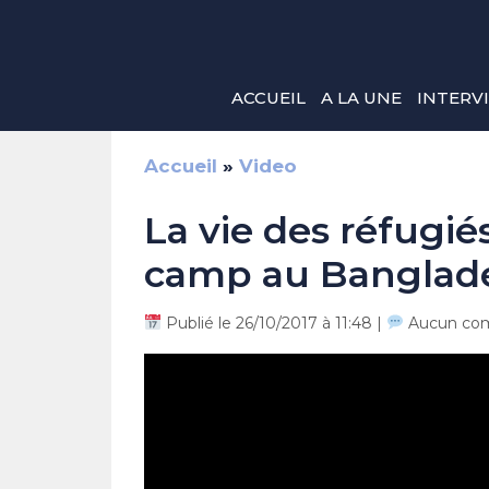
Aller
au
contenu
ACCUEIL
A LA UNE
INTERV
Accueil
»
Video
La vie des réfugi
camp au Banglad
Publié le 26/10/2017 à 11:48 |
Aucun co