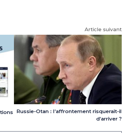
p
gram
Article suivant
Russie-Otan : l’affrontement risquerait-il
ations
d’arriver ?