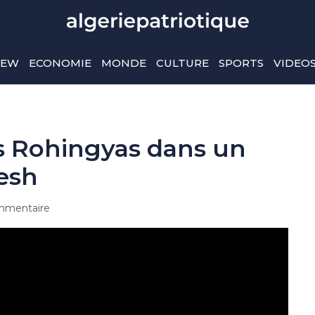
IEW
ECONOMIE
MONDE
CULTURE
SPORTS
VIDEO
és Rohingyas dans un
esh
mmentaire