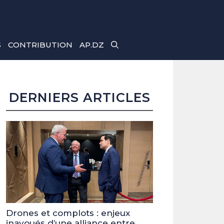
S
CONTRIBUTION
AP.DZ
DERNIERS ARTICLES
Drones et complots : enjeux
inavoués d’une alliance entre