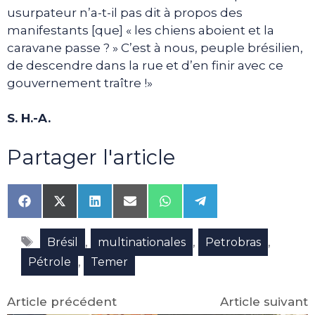
usurpateur n’a-t-il pas dit à propos des
manifestants [que] « les chiens aboient et la
caravane passe ? » C’est à nous, peuple brésilien,
de descendre dans la rue et d’en finir avec ce
gouvernement traître !»
S. H.-A.
Partager l'article
Share
Share
Share
Share
Share
Share
on
on
on
on
on
on
Facebook
X
LinkedIn
Email
WhatsApp
Telegram
Étiquettes
(Twitter)
,
,
,
Brésil
multinationales
Petrobras
,
Pétrole
Temer
Article précédent
Article suivant