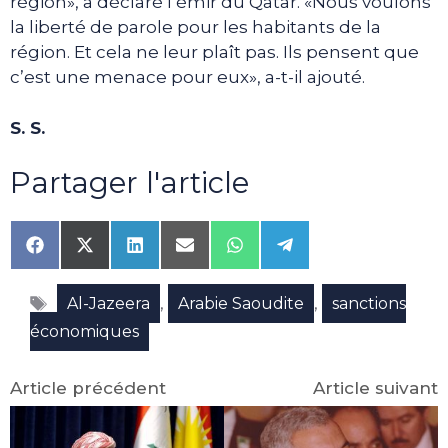
région», a déclaré l’émir du Qatar. «Nous voulons
la liberté de parole pour les habitants de la
région. Et cela ne leur plaît pas. Ils pensent que
c’est une menace pour eux», a-t-il ajouté.
S. S.
Partager l'article
Share
Share
Share
Share
Share
Share
on
on
on
on
on
on
Facebook
X
LinkedIn
Email
WhatsApp
Telegram
Étiquettes
(Twitter)
,
,
Al-Jazeera
Arabie Saoudite
sanctions
économiques
Article précédent
Article suivant