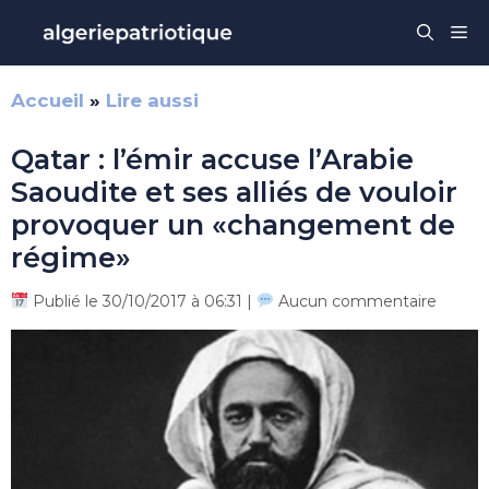
Aller
Me
au
contenu
Accueil
»
Lire aussi
Qatar : l’émir accuse l’Arabie
Saoudite et ses alliés de vouloir
provoquer un «changement de
régime»
Publié le 30/10/2017 à 06:31 |
Aucun commentaire