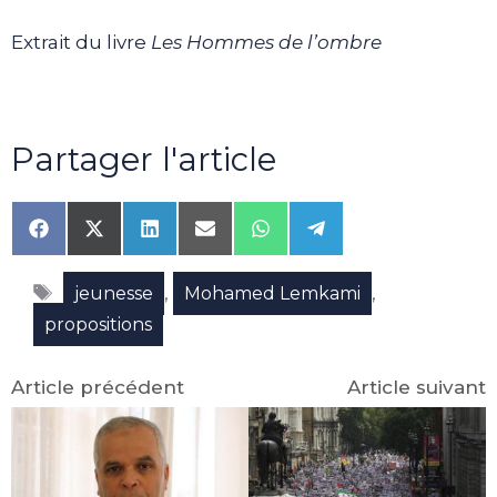
Extrait du livre
Les Hommes de l’ombre
Partager l'article
Share
Share
Share
Share
Share
Share
on
on
on
on
on
on
Facebook
X
LinkedIn
Email
WhatsApp
Telegram
Étiquettes
(Twitter)
,
,
jeunesse
Mohamed Lemkami
propositions
Article précédent
Article suivant