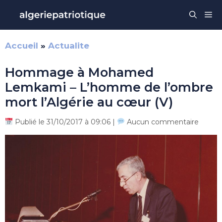
Aller
Me
au
contenu
Accueil
»
Actualite
Hommage à Mohamed
Lemkami – L’homme de l’ombre
mort l’Algérie au cœur (V)
Publié le 31/10/2017 à 09:06 |
Aucun commentaire