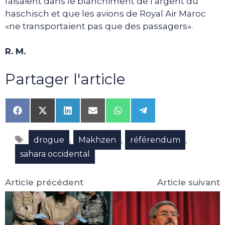
faisaient dans le blanchiment de l’argent du
haschisch et que les avions de Royal Air Maroc
«ne transportaient pas que des passagers».
R. M.
Partager l'article
Share
Share
Share
Share
Share
Share
on
on
on
on
on
on
Facebook
X
LinkedIn
Email
WhatsApp
Telegram
Étiquettes
(Twitter)
,
,
,
drogue
Makhzen
référendum
sahara occidental
Article précédent
Article suivant