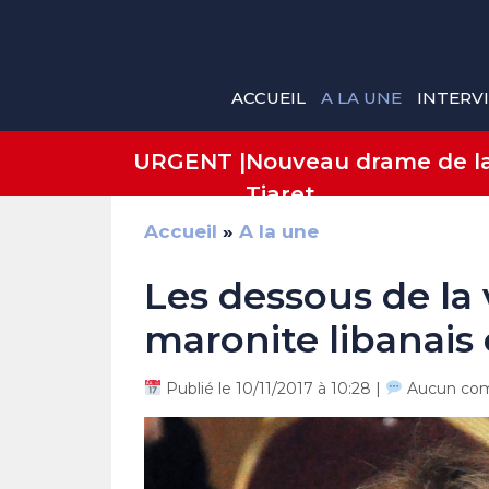
Aller
au
contenu
ACCUEIL
A LA UNE
INTERV
URGENT |
Nouveau drame de la 
Tiaret
Accueil
»
A la une
Les dessous de la 
maronite libanais
Publié le 10/11/2017 à 10:28 |
Aucun com