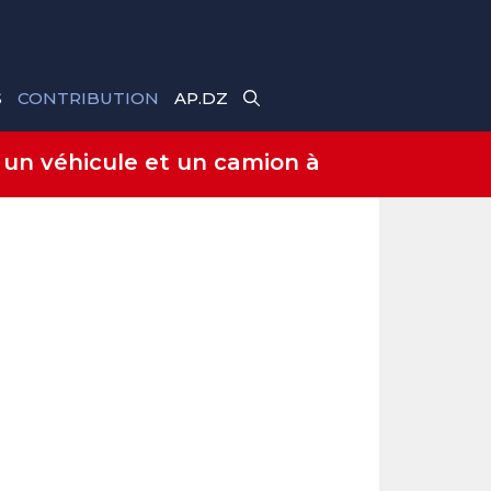
S
CONTRIBUTION
AP.DZ
 un véhicule et un camion à