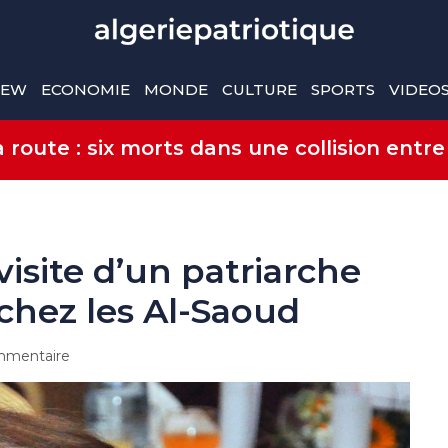
IEW
ECONOMIE
MONDE
CULTURE
SPORTS
VIDEO
route : six morts dans une collision entre
visite d’un patriarche
 chez les Al-Saoud
mentaire