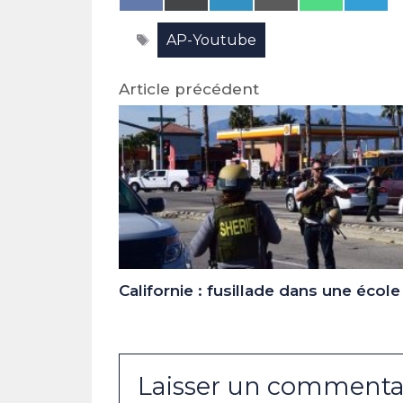
on
on
on
on
on
on
Facebook
X
LinkedIn
Email
WhatsAp
Tele
Étiquettes
AP-Youtube
(Twitter)
Article précédent
Californie : fusillade dans une école
Laisser un commenta