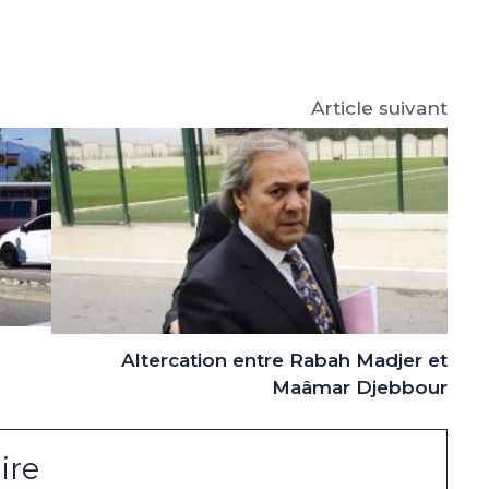
p
gram
Article suivant
Altercation entre Rabah Madjer et
Maâmar Djebbour
ire