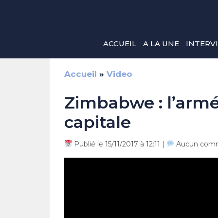
Aller
au
contenu
ACCUEIL
A LA UNE
INTERV
Accueil
»
Video
Zimbabwe : l’armé
capitale
Publié le 15/11/2017 à 12:11 |
Aucun comm