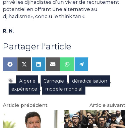
privé les djihadistes d’un vivier de recrutement
potentiel en offrant une alternative au
djihadisme», conclu le think tank.
R. N.
Partager l'article
Share
Share
Share
Share
Share
Share
on
on
on
on
on
on
Facebook
X
LinkedIn
Email
WhatsApp
Telegram
Étiquettes
(Twitter)
,
,
,
Algerie
Carnegie
déradicalisation
,
expérience
modèle mondial
Article précédent
Article suivant