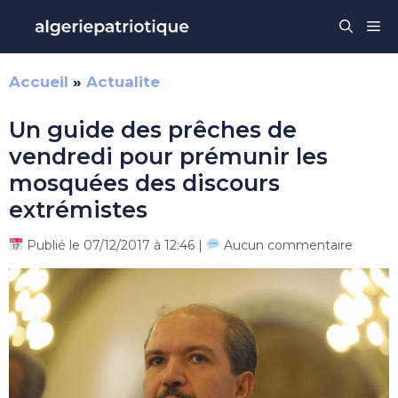
Aller
Me
au
contenu
Accueil
»
Actualite
Un guide des prêches de
vendredi pour prémunir les
mosquées des discours
extrémistes
Publié le 07/12/2017 à 12:46 |
Aucun commentaire