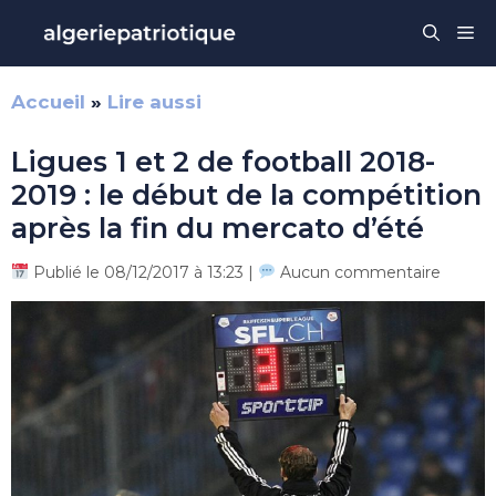
Aller
Me
au
contenu
Accueil
»
Lire aussi
Ligues 1 et 2 de football 2018-
2019 : le début de la compétition
après la fin du mercato d’été
Publié le 08/12/2017 à 13:23 |
Aucun commentaire