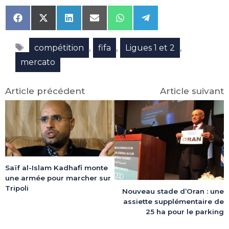
Share
Share
Share
Share
Share
Share
on
on
on
on
on
on
Facebook
X
LinkedIn
Email
WhatsApp
Telegram
Étiquettes
(Twitter)
,
,
,
compétition
fifa
Ligues 1 et 2
mercato
Article précédent
Article suivant
Saïf al-Islam Kadhafi monte
une armée pour marcher sur
Tripoli
Nouveau stade d’Oran : une
assiette supplémentaire de
25 ha pour le parking