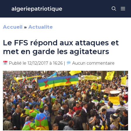
Aller
Me
au
contenu
Accueil
»
Actualite
Le FFS répond aux attaques et
met en garde les agitateurs
Publié le 12/12/2017 à 16:26 |
Aucun commentaire