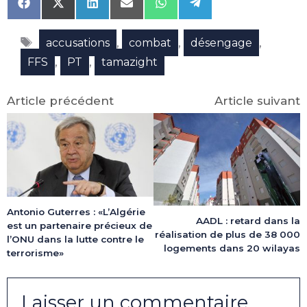
Share
Share
Share
Share
Share
Share
on
on
on
on
on
on
Facebook
X
LinkedIn
Email
WhatsApp
Telegram
Étiquettes
(Twitter)
,
,
,
accusations
combat
désengage
,
,
FFS
PT
tamazight
Article précédent
Article suivant
Antonio Guterres : «L’Algérie
AADL : retard dans la
est un partenaire précieux de
réalisation de plus de 38 000
l’ONU dans la lutte contre le
logements dans 20 wilayas
terrorisme»
Laisser un commentaire