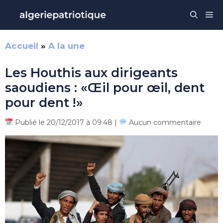
Aller
Me
au
contenu
Accueil
»
A la une
Les Houthis aux dirigeants
saoudiens : «Œil pour œil, dent
pour dent !»
Publié le 20/12/2017 à 09:48 |
Aucun commentaire