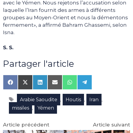
avec le Yémen. Nous rejetons l’accusation selon
laquelle l’Iran fournit des armes à différents
groupes au Moyen-Orient et nous la démentons
fermement», a affirmé Bahram Ghassemi, selon
Isna.
S. S.
Partager l'article
Share
Share
Share
Share
Share
Share
on
on
on
on
on
on
Facebook
X
LinkedIn
Email
WhatsApp
Telegram
Étiquettes
(Twitter)
,
,
,
Arabie Saoudite
Houtis
Iran
,
missiles
Yémen
Article précédent
Article suivant