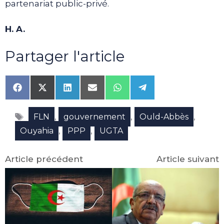
partenariat public-privé.
H. A.
Partager l'article
Share
Share
Share
Share
Share
Share
on
on
on
on
on
on
Facebook
X
LinkedIn
Email
WhatsApp
Telegram
Étiquettes
(Twitter)
,
,
,
FLN
gouvernement
Ould-Abbès
,
,
Ouyahia
PPP
UGTA
Article précédent
Article suivant