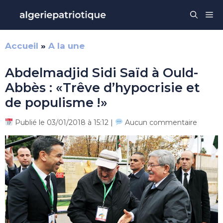
Aller
Me
au
contenu
Accueil
»
A la une
Abdelmadjid Sidi Saïd à Ould-
Abbès : «Trêve d’hypocrisie et
de populisme !»
Publié le 03/01/2018 à 15:12 |
Aucun commentaire