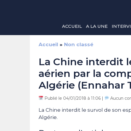
Aller
au
contenu
ACCUEIL
A LA UNE
INTERV
Accueil
»
Non classé
La Chine interdit 
aérien par la com
Algérie (Ennahar 
Publié le 04/01/2018 à 11:06 |
Aucun co
La Chine interdit le survol de son e
Algérie.