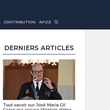
S
CONTRIBUTION
AP.DZ
DERNIERS ARTICLES
Tout savoir sur José Maria Gil
Garre qui accuse l’Algérie d’être