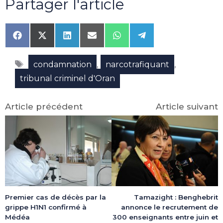
Partager l'article
Share
Share
Share
Share
Share
Share
on
on
on
on
on
on
Facebook
X
LinkedIn
Email
WhatsApp
Telegram
Étiquettes
(Twitter)
,
,
condamnation
narcotrafiquant
tribunal criminel d'Oran
Article précédent
Article suivant
Premier cas de décès par la
Tamazight : Benghebrit
grippe H1N1 confirmé à
annonce le recrutement de
Médéa
300 enseignants entre juin et