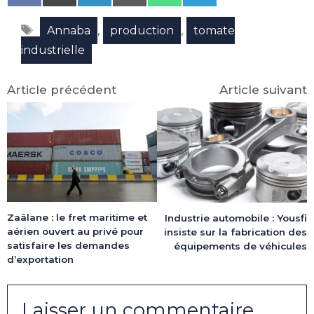
on
on
on
on
on
on
Facebook
X
LinkedIn
Email
WhatsApp
Telegram
Étiquettes
(Twitter)
,
,
Annaba
production
tomate
industrielle
Article précédent
Article suivant
Zaâlane : le fret maritime et
Industrie automobile : Yousfi
aérien ouvert au privé pour
insiste sur la fabrication des
satisfaire les demandes
équipements de véhicules
d’exportation
Laisser un commentaire