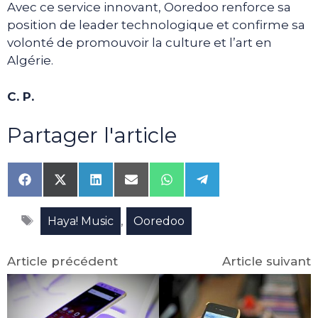
Avec ce service innovant, Ooredoo renforce sa
position de leader technologique et confirme sa
volonté de promouvoir la culture et l’art en
Algérie.
C. P.
Partager l'article
Share
Share
Share
Share
Share
Share
on
on
on
on
on
on
Facebook
X
LinkedIn
Email
WhatsApp
Telegram
Étiquettes
(Twitter)
,
Haya! Music
Ooredoo
Article précédent
Article suivant