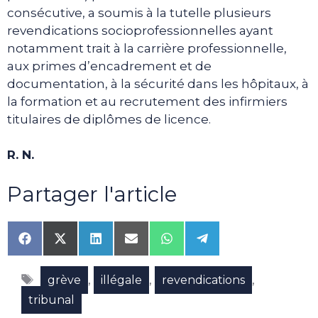
consécutive, a soumis à la tutelle plusieurs
revendications socioprofessionnelles ayant
notamment trait à la carrière professionnelle,
aux primes d’encadrement et de
documentation, à la sécurité dans les hôpitaux, à
la formation et au recrutement des infirmiers
titulaires de diplômes de licence.
R. N.
Partager l'article
Share
Share
Share
Share
Share
Share
on
on
on
on
on
on
Facebook
X
LinkedIn
Email
WhatsApp
Telegram
Étiquettes
(Twitter)
,
,
,
grève
illégale
revendications
tribunal