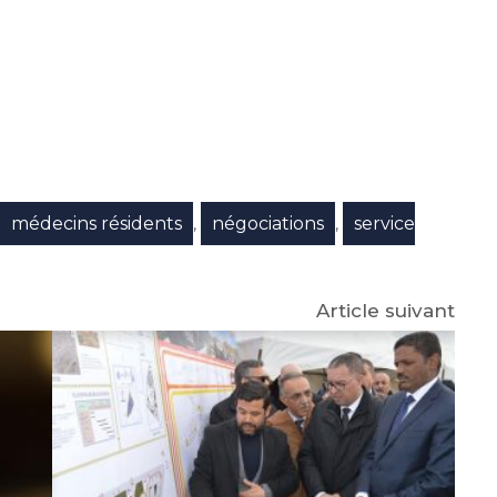
e
p
gram
médecins résidents
négociations
service
,
,
,
Article suivant