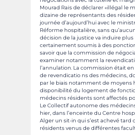
Mourad Raïs de déclarer «illégal l
dizaine de représentants des résiden
journée d’aujourd’hui avec le ministr
Réforme hospitalière, sans qu’aucune 
décision de la justice va induire plus
certainement soumis à des ponctions 
savoir que la commission de négocia
examiner notamment la revendication
l’annulation. La commission était e
de revendicatio ns des médecins, don
par le biais notamment de moyens hu
disponibilité du logement de fonctio
médecins résidents sont affectés po
Le Collectif autonome des médecins 
hier, dans l’enceinte du Centre hos
Alger un sit-in qui s’est achevé tar
résidents venus de différentes facu