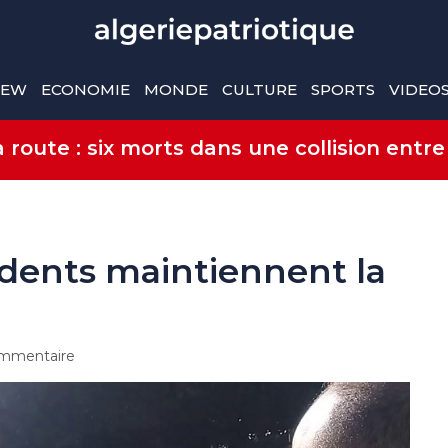
IEW
ECONOMIE
MONDE
CULTURE
SPORTS
VIDEO
route : six morts dans une collision entre
dents maintiennent la
mmentaire