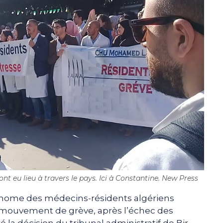
t eu lieu à travers le pays. Ici à Constantine. New Press
onome des médecins-résidents algériens
 mouvement de grève, après l’échec des
é la décision du tribunal administratif de Bir