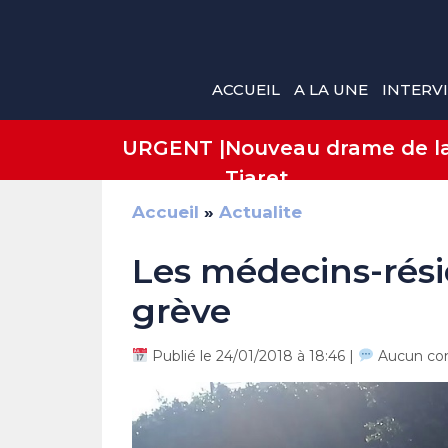
Aller
au
contenu
ACCUEIL
A LA UNE
INTERV
URGENT |
Nouveau drame de la 
Tiaret
Accueil
»
Actualite
Les médecins-rési
grève
Publié le 24/01/2018 à 18:46 |
Aucun co