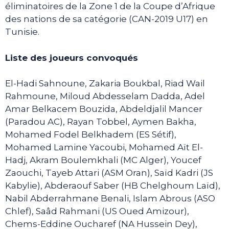
éliminatoires de la Zone 1 de la Coupe d’Afrique
des nations de sa catégorie (CAN-2019 U17) en
Tunisie.
Liste des joueurs convoqués
El-Hadi Sahnoune, Zakaria Boukbal, Riad Wail
Rahmoune, Miloud Abdesselam Dadda, Adel
Amar Belkacem Bouzida, Abdeldjalil Mancer
(Paradou AC), Rayan Tobbel, Aymen Bakha,
Mohamed Fodel Belkhadem (ES Sétif),
Mohamed Lamine Yacoubi, Mohamed Aït El-
Hadj, Akram Boulemkhali (MC Alger), Youcef
Zaouchi, Tayeb Attari (ASM Oran), Saïd Kadri (JS
Kabylie), Abderaouf Saber (HB Chelghoum Laïd),
Nabil Abderrahmane Benali, Islam Abrous (ASO
Chlef), Saâd Rahmani (US Oued Amizour),
Chems-Eddine Oucharef (NA Hussein Dey),