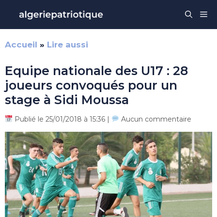
Aller
Me
au
contenu
Accueil
»
Lire aussi
Equipe nationale des U17 : 28
joueurs convoqués pour un
stage à Sidi Moussa
Publié le 25/01/2018 à 15:36 |
Aucun commentaire