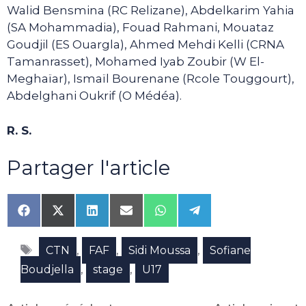
Walid Bensmina (RC Relizane), Abdelkarim Yahia
(SA Mohammadia), Fouad Rahmani, Mouataz
Goudjil (ES Ouargla), Ahmed Mehdi Kelli (CRNA
Tamanrasset), Mohamed Iyab Zoubir (W El-
Meghaïar), Ismaïl Bourenane (Rcole Touggourt),
Abdelghani Oukrif (O Médéa).
R. S.
Partager l'article
Share
Share
Share
Share
Share
Share
on
on
on
on
on
on
Facebook
X
LinkedIn
Email
WhatsApp
Telegram
Étiquettes
(Twitter)
,
,
,
CTN
FAF
Sidi Moussa
Sofiane
,
,
Boudjella
stage
U17