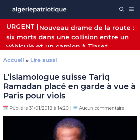
Aller
Me
au
contenu
URGENT |
Nouveau drame de la route :
six morts dans une collision entre un
véhicule et un camion à Tiaret
Accueil
»
Lire aussi
L’islamologue suisse Tariq
Ramadan placé en garde à vue à
Paris pour viols
Publié le 31/01/2018 à 14:20 |
Aucun commentaire