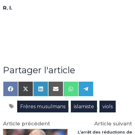
R. I.
Partager l'article
Share
Share
Share
Share
Share
Share
on
on
on
on
on
on
Facebook
X
LinkedIn
Email
WhatsApp
Telegram
Étiquettes
(Twitter)
,
,
Frères musulmans
islamiste
viols
Article précédent
Article suivant
L’arrêt des réductions de