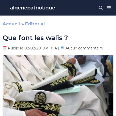
Aller
Me
au
contenu
Accueil
»
Editorial
Que font les walis ?
Publié le 02/02/2018 à 11:14 |
Aucun commentaire