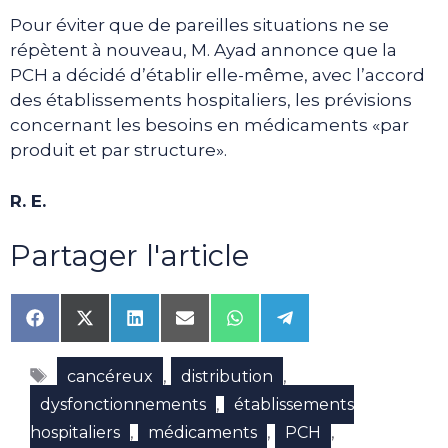
Pour éviter que de pareilles situations ne se
répètent à nouveau, M. Ayad annonce que la
PCH a décidé d’établir elle-même, avec l’accord
des établissements hospitaliers, les prévisions
concernant les besoins en médicaments «par
produit et par structure».
R. E.
Partager l'article
Share
Share
Share
Share
Share
Share
on
on
on
on
on
on
Facebook
X
LinkedIn
Email
WhatsApp
Telegram
Étiquettes
(Twitter)
,
,
cancéreux
distribution
,
dysfonctionnements
établissements
,
,
,
hospitaliers
médicaments
PCH