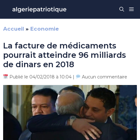
Aller
Me
au
contenu
Accueil
»
Economie
La facture de médicaments
pourrait atteindre 96 milliards
de dinars en 2018
Publié le 04/02/2018 à 10:04 |
Aucun commentaire