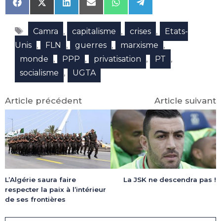
Share
Share
Share
Share
Share
Share
on
on
on
on
on
on
Facebook
X
LinkedIn
Email
WhatsApp
Telegram
Étiquettes
(Twitter)
,
,
,
Camra
capitalisme
crises
Etats-
,
,
,
,
Unis
FLN
guerres
marxisme
,
,
,
,
monde
PPP
privatisation
PT
,
socialisme
UGTA
Article précédent
Article suivant
L’Algérie saura faire
La JSK ne descendra pas !
respecter la paix à l’intérieur
de ses frontières