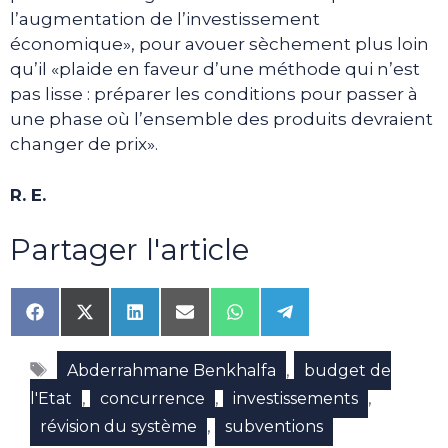
l’augmentation de l’investissement
économique», pour avouer sèchement plus loin
qu’il «plaide en faveur d’une méthode qui n’est
pas lisse : préparer les conditions pour passer à
une phase où l’ensemble des produits devraient
changer de prix».
R. E.
Partager l'article
Share
Share
Share
Share
Share
Share
on
on
on
on
on
on
Facebook
X
LinkedIn
Email
WhatsApp
Telegram
Étiquettes
(Twitter)
,
Abderrahmane Benkhalfa
budget de
,
,
,
l'Etat
concurrence
investissements
,
révision du système
subventions