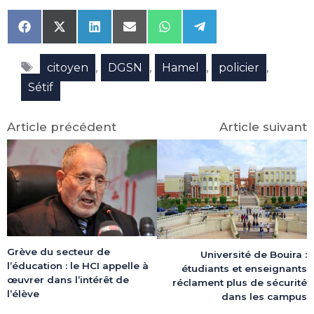
Share
Share
Share
Share
Share
Share
on
on
on
on
on
on
Facebook
X
LinkedIn
Email
WhatsApp
Telegram
Étiquettes
(Twitter)
,
,
,
,
citoyen
DGSN
Hamel
policier
Sétif
Article précédent
Article suivant
Grève du secteur de
Université de Bouira :
l’éducation : le HCI appelle à
étudiants et enseignants
œuvrer dans l’intérêt de
réclament plus de sécurité
l’élève
dans les campus