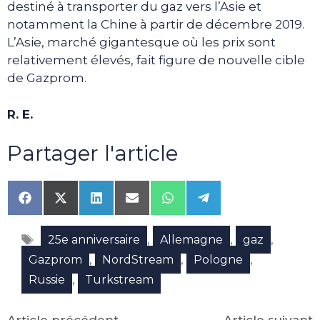
destiné à transporter du gaz vers l’Asie et
notamment la Chine à partir de décembre 2019.
L’Asie, marché gigantesque où les prix sont
relativement élevés, fait figure de nouvelle cible
de Gazprom.
R. E.
Partager l'article
Share
Share
Share
Share
Share
Share
on
on
on
on
on
on
Facebook
X
LinkedIn
Email
WhatsApp
Telegram
Étiquettes
(Twitter)
,
,
,
25e anniversaire
Allemagne
gaz
,
,
,
Gazprom
NordStream
Pologne
,
Russie
Turkstream