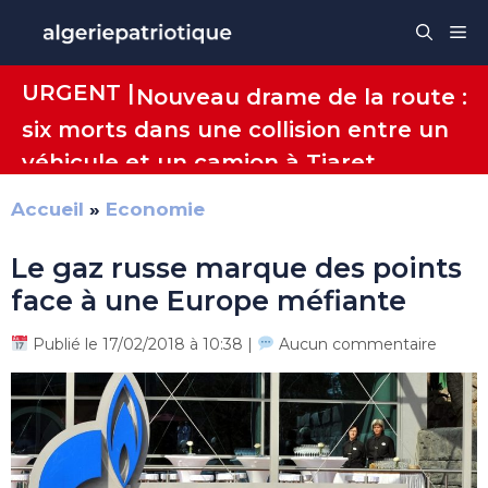
Aller
Me
au
contenu
URGENT |
Nouveau drame de la route :
six morts dans une collision entre un
véhicule et un camion à Tiaret
Accueil
»
Economie
Le gaz russe marque des points
face à une Europe méfiante
Publié le 17/02/2018 à 10:38 |
Aucun commentaire