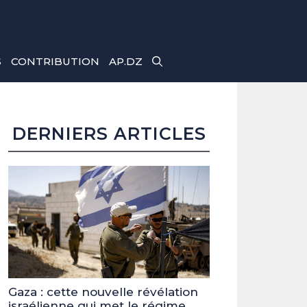
S
CONTRIBUTION
AP.DZ
DERNIERS ARTICLES
Gaza : cette nouvelle révélation
israélienne qui met le régime