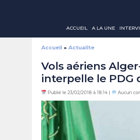
Aller
au
contenu
ACCUEIL
A LA UNE
INTERV
Accueil
»
Actualite
Vols aériens Alger
interpelle le PDG 
Publié le 23/02/2018 à 18:14 |
Aucun co