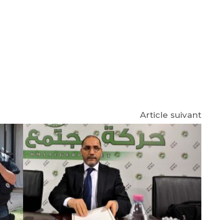
e
p
gram
Article suivant