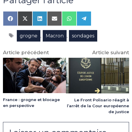
Partager l'article
Share
Share
Share
Share
Share
Share
on
on
on
on
on
on
Facebook
X
LinkedIn
Email
WhatsApp
Telegram
Étiquettes
(Twitter)
,
,
grogne
Macron
sondages
Article précédent
Article suivant
France : grogne et blocage
Le Front Polisario réagit à
en perspective
l’arrêt de la Cour européenne
de justice