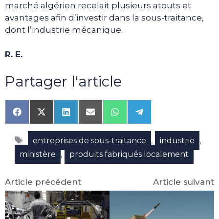
marché algérien recelait plusieurs atouts et
avantages afin d’investir dans la sous-traitance,
dont l’industrie mécanique.
R. E.
Partager l'article
Share
Share
Share
Share
Share
Share
on
on
on
on
on
on
Facebook
X
LinkedIn
Email
WhatsApp
Telegram
Étiquettes
(Twitter)
,
,
entreprises de sous-traitance
industrie
,
ministère
produits fabriqués localement
Article précédent
Article suivant