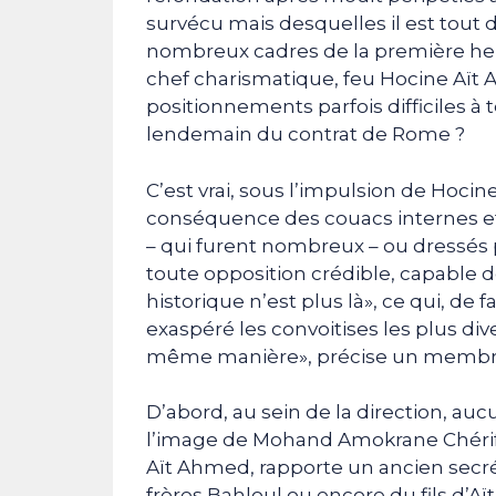
survécu mais desquelles il est tout d
nombreux cadres de la première heur
chef charismatique, feu Hocine Aït A
positionnements parfois difficiles à t
lendemain du contrat de Rome ?
C’est vrai, sous l’impulsion de Hoci
conséquence des couacs internes et
– qui furent nombreux – ou dressés pa
toute opposition crédible, capable de
historique n’est plus là», ce qui, de f
exaspéré les convoitises les plus div
même manière», précise un membre d
D’abord, au sein de la direction, auc
l’image de Mohand Amokrane Chérif,
Aït Ahmed, rapporte un ancien secrét
frères Bahloul ou encore du fils d’