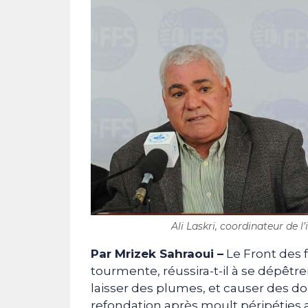
Ali Laskri, coordinateur de l
Par Mrizek Sahraoui –
Le Front des f
tourmente, réussira-t-il à se dépêtre
laisser des plumes, et causer des 
refondation après moult péripéties apr