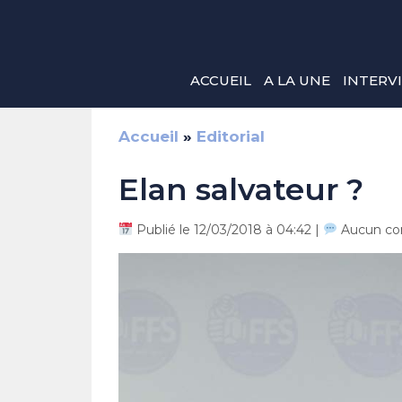
Aller
au
contenu
ACCUEIL
A LA UNE
INTERV
Accueil
»
Editorial
Elan salvateur ?
Publié le 12/03/2018 à 04:42 |
Aucun co