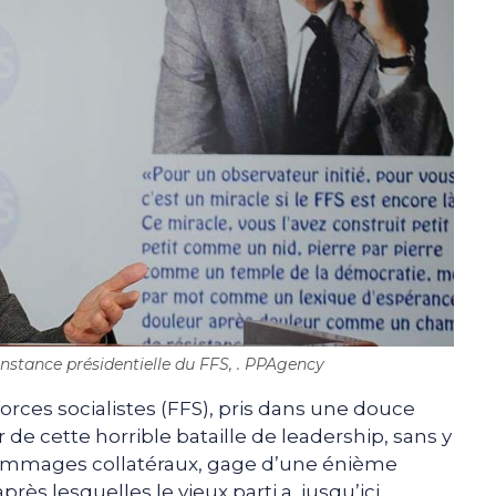
’instance présidentielle du FFS, . PPAgency
orces socialistes (FFS), pris dans une douce
r de cette horrible bataille de leadership, sans y
dommages collatéraux, gage d’une énième
ès lesquelles le vieux parti a, jusqu’ici,