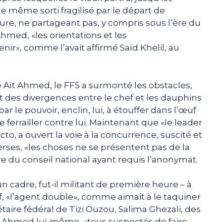
e même sorti fragilisé par le départ de
e, ne partageant pas, y compris sous l’ère du
hmed, «les orientations et les
enir», comme l’avait affirmé Saïd Khelil, au
ne Aït Ahmed, le FFS a surmonté les obstacles,
 des divergences entre le chef et les dauphins
r le pouvoir, enclin, lui, à étouffer dans l’œuf
 ferrailler contre lui. Maintenant que «le leader
acto, a ouvert la voie à la concurrence, suscité et
erses, «les choses ne se présentent pas de la
u conseil national ayant requis l’anonymat.
un cadre, fut-il militant de première heure – à
 «l’agent double», comme aimait à le taquiner
aire fédéral de Tizi Ouzou, Salima Ghezali, des
Aït Ahmed lui-même, «tous suspectés de faire