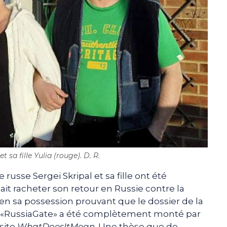
t sa fille Yulia (rouge). D. R.
russe Sergei Skripal et sa fille ont été
lait racheter son retour en Russie contre la
n sa possession prouvant que le dossier de la
u «RussiaGate» a été complètement monté par
 site
WhatDoesItMean
. Une thèse que de