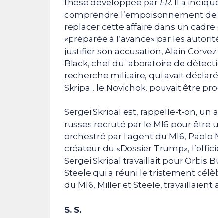
thèse développée par
ER
. Il a indi
comprendre l’empoisonnement de Serg
replacer cette affaire dans un cadre 
«préparée à l’avance» par les autori
justifier son accusation, Alain Corvez
Black, chef du laboratoire de détect
recherche militaire, qui avait décla
Skripal, le Novichok, pouvait être pr
Sergei Skripal est, rappelle-t-on, un
russes recruté par le MI6 pour être
orchestré par l’agent du MI6, Pablo M
créateur du «Dossier Trump», l’offici
Sergei Skripal travaillait pour Orbis
Steele qui a réuni le tristement cél
du MI6, Miller et Steele, travaillaie
S. S.