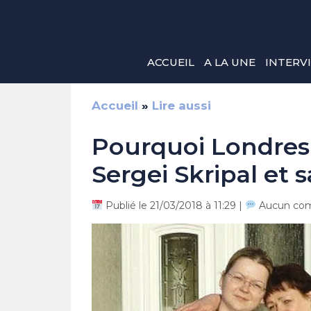
Aller
au
contenu
ACCUEIL
A LA UNE
INTERV
Accueil
»
Lire aussi
Pourquoi Londres a
Sergei Skripal et sa
Publié le 21/03/2018 à 11:29 |
Aucun com