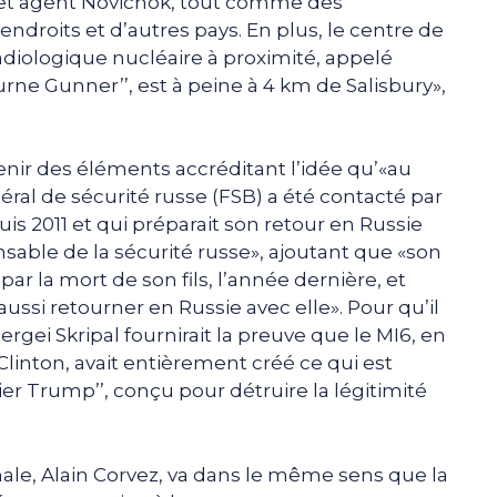
cet agent Novichok, tout comme des
 endroits et d’autres pays. En plus, le centre de
adiologique nucléaire à proximité, appelé
ne Gunner’’, est à peine à 4 km de Salisbury»,
ir des éléments accréditant l’idée qu’«au
déral de sécurité russe (FSB) a été contacté par
puis 2011 et qui préparait son retour en Russie
nsable de la sécurité russe», ajoutant que «son
par la mort de son fils, l’année dernière, et
aussi retourner en Russie avec elle». Pour qu’il
Sergei Skripal fournirait la preuve que le MI6, en
inton, avait entièrement créé ce qui est
 Trump’’, conçu pour détruire la légitimité
onale, Alain Corvez, va dans le même sens que la