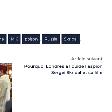
e
p
gram
ne
MI6
poison
Russie
Skripal
,
,
,
,
,
Article suivant
Pourquoi Londres a liquidé l’espion
Sergei Skripal et sa fille