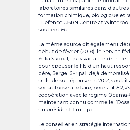
parfaitement capable de produire 
laboratoires similaires dans d’autres
formation chimique, biologique et r
‘‘Defence CBRN Centre at Winterbour
soutient
ER
.
La même source dit également déten
début de février (2018), le Service fé
Yulia Skripal, qui vivait à Londres de
pour épouser le fils d’un haut respo
père, Sergei Skripal, déjà démoralisé 
celle de son épouse en 2012, voulait 
soit autorisé à le faire, poursuit
ER
, «
coopération avec le régime Obama-Cl
maintenant connu comme le ‘‘Dossier
du président Trump».
Le conseiller en stratégie internati