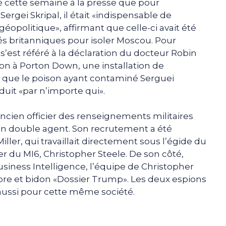
qué cette semaine à la presse que pour
ei Skripal, il était «indispensable de
géopolitique», affirmant que celle-ci avait été
tés britanniques pour isoler Moscou. Pour
 s’est référé à la déclaration du docteur Robin
ion à Porton Down, une installation de
ré que le poison ayant contaminé Serguei
oduit «par n’importe qui».
 ancien officier des renseignements militaires
 un double agent. Son recrutement a été
iller, qui travaillait directement sous l’égide du
er du MI6, Christopher Steele. De son côté,
 Business Intelligence, l’équipe de Christopher
èbre et bidon «Dossier Trump». Les deux espions
nt aussi pour cette même société.