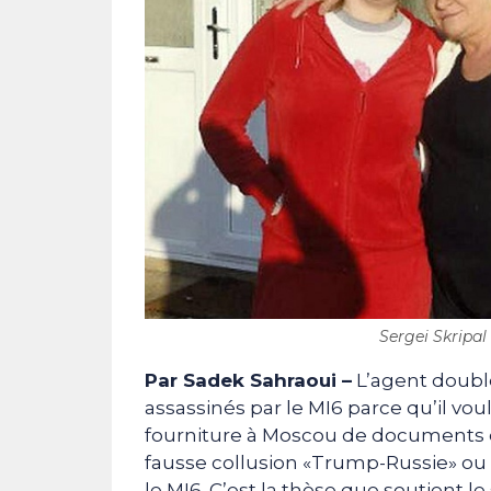
Sergei Skripal e
Par Sadek Sahraoui –
L’agent double 
assassinés par le MI6 parce qu’il vou
fourniture à Moscou de documents e
fausse collusion «Trump-Russie» o
le MI6. C’est la thèse que soutient le