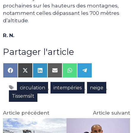
prochaines sur les hauteurs des montagnes,
notamment celles dépassant les 700 mètres
d’altitude.
R. N.
Partager l'article
Share
Share
Share
Share
Share
Share
on
on
on
on
on
on
Facebook
X
LinkedIn
Email
WhatsApp
Telegram
Étiquettes
(Twitter)
,
,
,
circulation
intempéries
neige
Tissemsilt
Article précédent
Article suivant