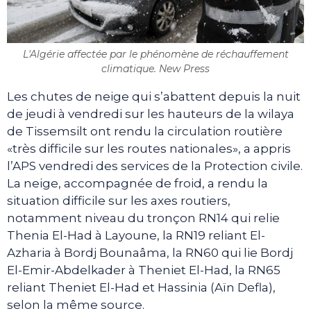
L'Algérie affectée par le phénomène de réchauffement
climatique. New Press
Les chutes de neige qui s’abattent depuis la nuit
de jeudi à vendredi sur les hauteurs de la wilaya
de Tissemsilt ont rendu la circulation routière
«très difficile sur les routes nationales», a appris
l’APS vendredi des services de la Protection civile.
La neige, accompagnée de froid, a rendu la
situation difficile sur les axes routiers,
notamment niveau du tronçon RN14 qui relie
Thenia El-Had à Layoune, la RN19 reliant El-
Azharia à Bordj Bounaâma, la RN60 qui lie Bordj
El-Emir-Abdelkader à Theniet El-Had, la RN65
reliant Theniet El-Had et Hassinia (Aïn Defla),
selon la même source.