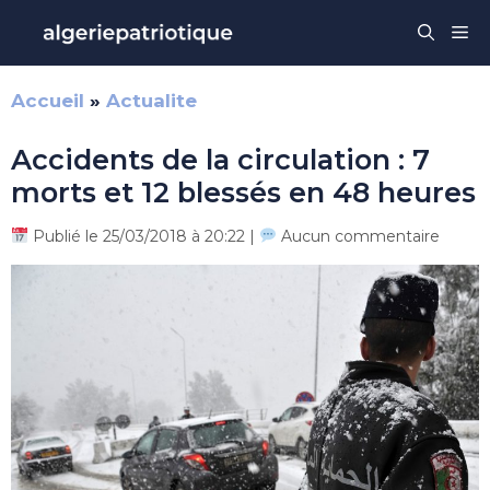
Aller
Me
au
contenu
Accueil
»
Actualite
Accidents de la circulation : 7
morts et 12 blessés en 48 heures
Publié le 25/03/2018 à 20:22 |
Aucun commentaire