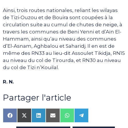
Ainsi, trois routes nationales, reliant les wilayas
de Tizi-Ouzou et de Bouira sont coupées à la
circulation suite au cumul de chutes de neige, à
travers les communes de Beni Yenni et d’Aïn El-
Hammam, ainsi qu’au niveau des communes
d’El-Asnam, Aghbalou et Saharidj. Il en est de
même des RN33 au lieu-dit Assoulet Tikidja, RN15
au niveau du col de Tirourda, et RN30 au niveau
du col de Tizi n’Kouilal.
R. N.
Partager l'article
Share
Share
Share
Share
Share
Share
on
on
on
on
on
on
Facebook
X
LinkedIn
Email
WhatsApp
Telegram