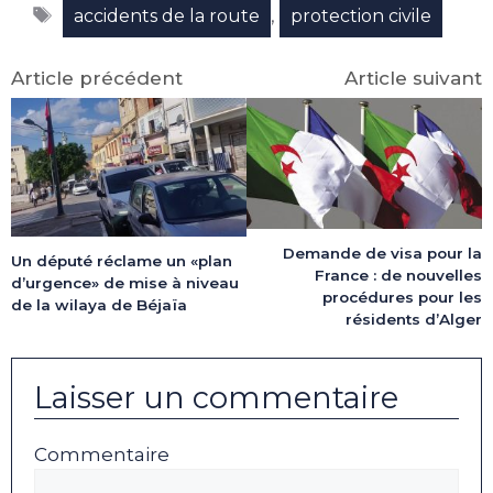
Étiquettes
(Twitter)
,
accidents de la route
protection civile
Article précédent
Article suivant
Demande de visa pour la
Un député réclame un «plan
France : de nouvelles
d’urgence» de mise à niveau
procédures pour les
de la wilaya de Béjaïa
résidents d’Alger
Laisser un commentaire
Commentaire