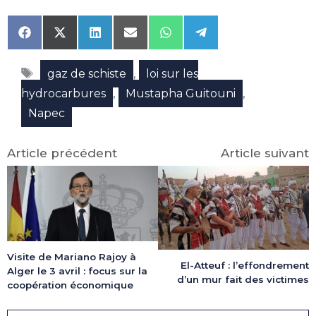
Share
Share
Share
Share
Share
Share
on
on
on
on
on
on
Facebook
X
LinkedIn
Email
WhatsApp
Telegram
Étiquettes
(Twitter)
,
gaz de schiste
loi sur les
,
,
hydrocarbures
Mustapha Guitouni
Napec
Article précédent
Article suivant
Visite de Mariano Rajoy à
El-Atteuf : l’effondrement
Alger le 3 avril : focus sur la
d’un mur fait des victimes
coopération économique